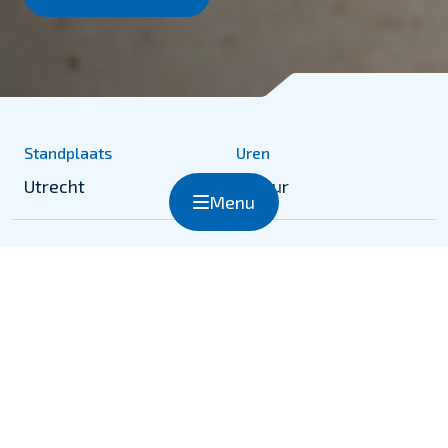
Standplaats
Uren
Utrecht
40 uur
Menu
Vakgebied
Opleiding
Ondergrondse infra
mbo+
Samen duurzaam werken aan een mooier en
veiliger Nederland